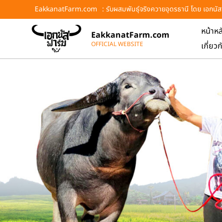
EakkanatFarm.com
: รับผสมพันธุ์จริงควายอุดรธานี โดย เอกน
หน้าหล
EakkanatFarm.com
OFFICIAL WEBSITE
เกี่ยวก