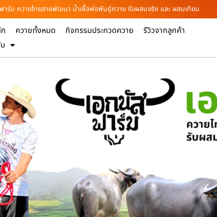
ัสฟาร์ม ควายไทยสายพัฒนา น้ำเชื้อพ่อพันธุ์ควาย รับผสมจริง และ ผสมเทียม
ัก
ควายทั้งหมด
กิจกรรมประกวดควาย
รีวิวจากลูกค้า
ับ