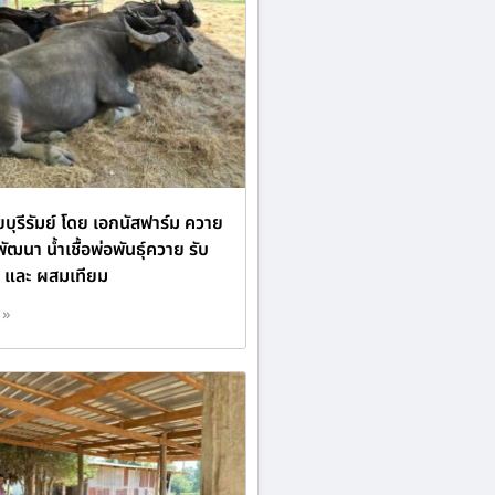
ุรีรัมย์ โดย เอกนัสฟาร์ม ควาย
ฒนา น้ำเชื้อพ่อพันธุ์ควาย รับ
 และ ผสมเทียม
 »