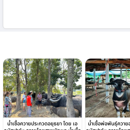
น้ำเชื้อควายประกวดอยุธยา โดย เอ
น้ำเชื้อพ่อพันธุ์ควา