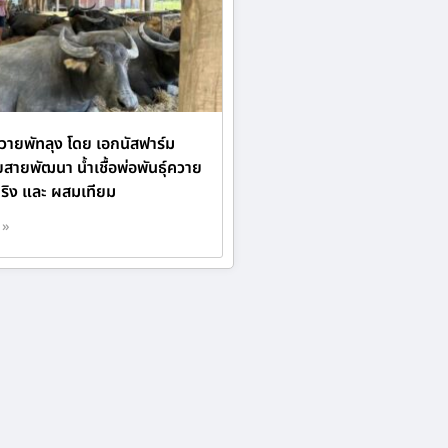
วายพัทลุง โดย เอกนัสฟาร์ม
ายพัฒนา น้ำเชื้อพ่อพันธุ์ควาย
ริง และ ผสมเทียม
 »