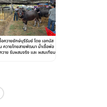
ชื้อควายยักษ์บุรีรัมย์ โดย เอกนัส
์ม ควายไทยสายพัฒนา น้ำเชื้อพ่อ
ุ์ควาย รับผสมจริง และ ผสมเทียม