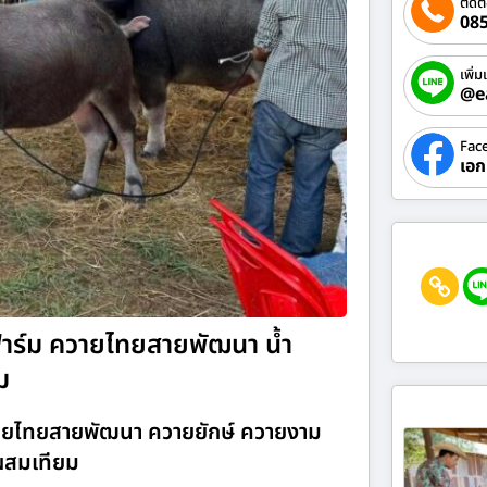
ติดต
085
เพิ่ม
@e
Fac
เอก
สฟาร์ม ควายไทยสายพัฒนา น้ำ
ม
ควายไทยสายพัฒนา ควายยักษ์ ควายงาม
 ผสมเทียม