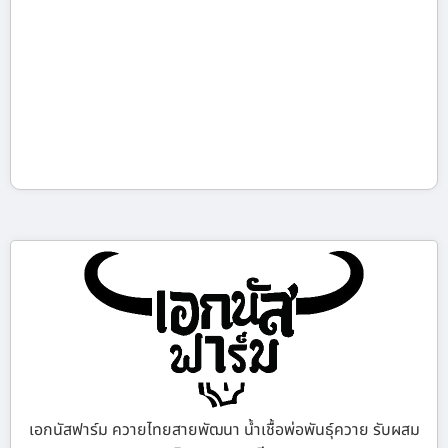
เอกนัสฟาร์ม ควายไทยสายพัฒนา น้ำเชื้อพ่อพันธุ์ควาย รับผสม