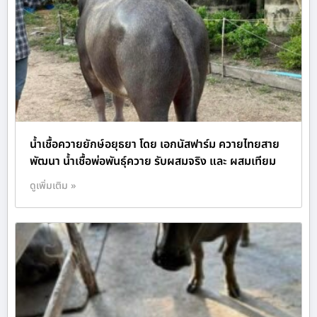
น้ำเชื้อควายยักษ์อยุธยา โดย เอกนัสฟาร์ม ควายไทยสาย
พัฒนา น้ำเชื้อพ่อพันธุ์ควาย รับผสมจริง และ ผสมเทียม
ดูเพิ่มเติม »