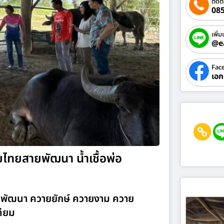
ติดต
085
เพิ่ม
@e
Fac
เอก
ไทยสายพัฒนา น้ำเชื้อพ่อ
ยพัฒนา ควายยักษ์ ควายงาม ควาย
ทียม