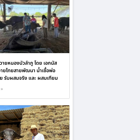
วายหนองบัวลำภู โดย เอกนัส
วายไทยสายพัฒนา น้ำเชื้อพ่อ
วาย รับผสมจริง และ ผสมเทียม
 »