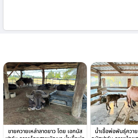
ขายควายเหล่าลาดยาว โดย เอกนัส
น้ำเชื้อพ่อพันธุ์คว