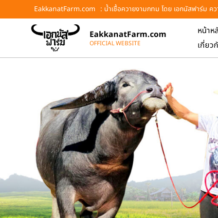
EakkanatFarm.com
: น้ำเชื้อควายงามกทม โดย เอกนัสฟาร์ม คว
หน้าหล
EakkanatFarm.com
OFFICIAL WEBSITE
เกี่ยวก